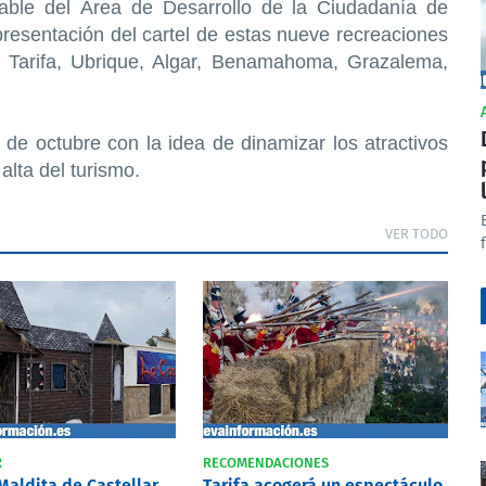
sable del Área de Desarrollo de la Ciudadanía de
presentación del cartel de estas nueve recreaciones
, Tarifa, Ubrique, Algar, Benamahoma, Grazalema,
s de octubre con la idea de dinamizar los atractivos
alta del turismo.
VER TODO
R
RECOMENDACIONES
Maldita de Castellar
Tarifa acogerá un espectáculo