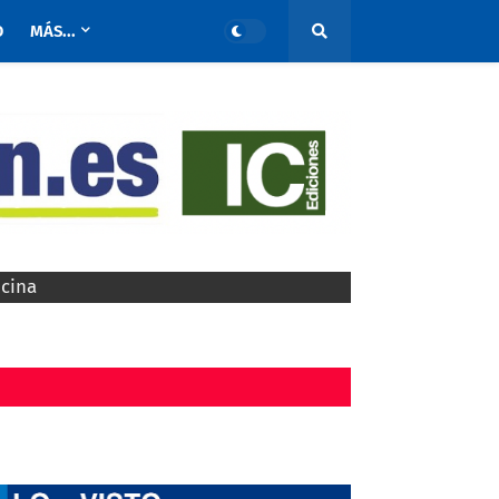
O
MÁS...
ocina