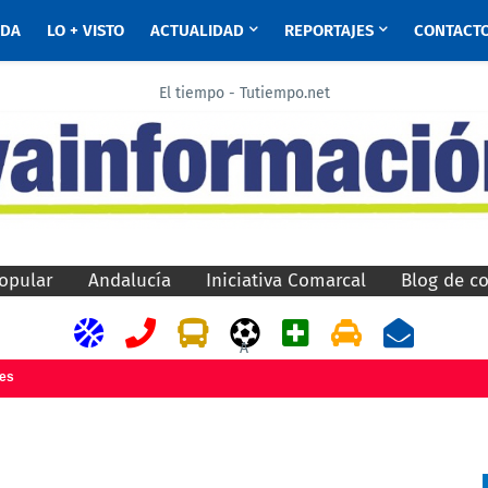
ADA
LO + VISTO
ACTUALIDAD
REPORTAJES
CONTACT
El tiempo - Tutiempo.net
opular
Andalucía
Iniciativa Comarcal
Blog de c
A
jes