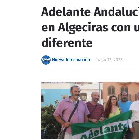
Adelante Andaluc
en Algeciras con 
diferente
Nueva Información
—
mayo 12, 2023