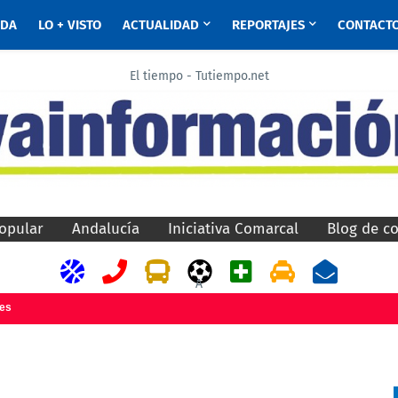
ADA
LO + VISTO
ACTUALIDAD
REPORTAJES
CONTACT
El tiempo - Tutiempo.net
opular
Andalucía
Iniciativa Comarcal
Blog de c
A
jes