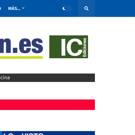
O
MÁS...
ocina