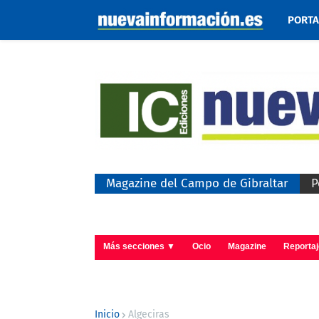
PORT
Magazine del Campo de Gibraltar
P
Más secciones ▼
Ocio
Magazine
Reporta
Inicio
Algeciras