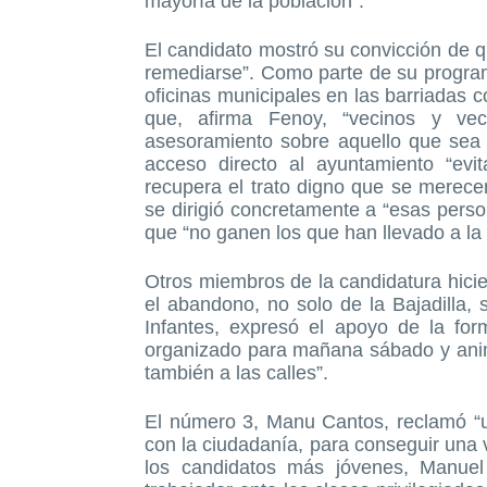
mayoría de la población”.
El candidato mostró su convicción de 
remediarse”. Como parte de su progra
oficinas municipales en las barriadas 
que, afirma Fenoy, “vecinos y ve
asesoramiento sobre aquello que sea 
acceso directo al ayuntamiento “evit
recupera el trato digno que se merece
se dirigió concretamente a “esas pers
que “no ganen los que han llevado a la
Otros miembros de la candidatura hicie
el abandono, no solo de la Bajadilla, 
Infantes, expresó el apoyo de la for
organizado para mañana sábado y anim
también a las calles”.
El número 3, Manu Cantos, reclamó “
con la ciudadanía, para conseguir una 
los candidatos más jóvenes, Manuel 