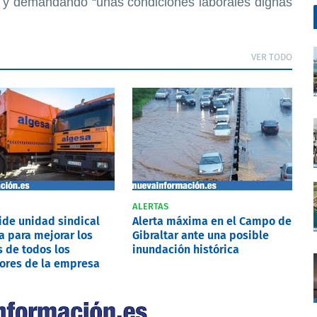
as y demandando “unas condiciones laborales dignas
VER TODO
ALERTAS
pide unidad sindical
Alerta máxima en el Campo de
a para mejorar los
Gibraltar ante una posible
 de todos los
inundación histórica
ores de la empresa