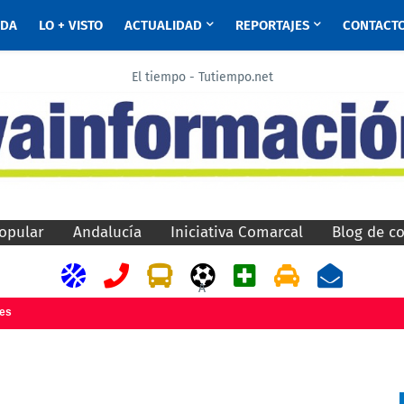
ADA
LO + VISTO
ACTUALIDAD
REPORTAJES
CONTACT
El tiempo - Tutiempo.net
opular
Andalucía
Iniciativa Comarcal
Blog de c
A
jes