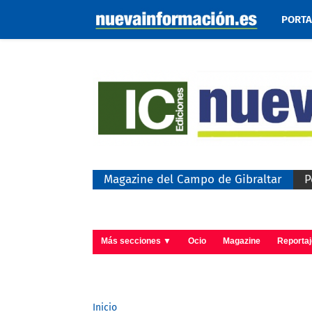
PORT
Magazine del Campo de Gibraltar
P
Más secciones ▼
Ocio
Magazine
Reporta
Inicio