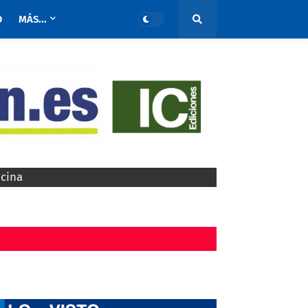
O
MÁS...
ocina