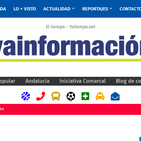
ADA
LO + VISTO
ACTUALIDAD
REPORTAJES
CONTACT
El tiempo - Tutiempo.net
opular
Andalucía
Iniciativa Comarcal
Blog de c
A
jes