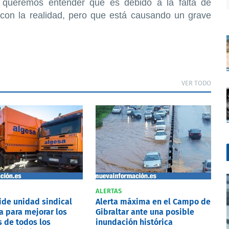
 queremos entender que es debido a la falta de
 con la realidad, pero que está causando un grave
VER TODO
ALERTAS
pide unidad sindical
Alerta máxima en el Campo de
a para mejorar los
Gibraltar ante una posible
 de todos los
inundación histórica