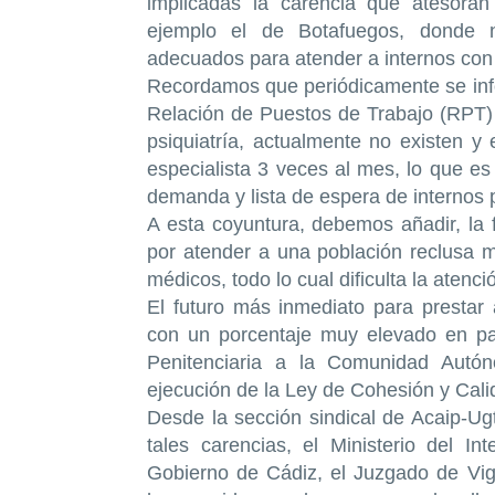
implicadas la carencia que atesoran 
ejemplo el de Botafuegos, donde n
adecuados para atender a internos con
Recordamos que periódicamente se infor
Relación de Puestos de Trabajo (RPT) 
psiquiatría, actualmente no existen y
especialista 3 veces al mes, lo que es
demanda y lista de espera de internos 
A esta coyuntura, debemos añadir, la f
por atender a una población reclusa ma
médicos, todo lo cual dificulta la atenc
El futuro más inmediato para prestar 
con un porcentaje muy elevado en pat
Penitenciaria a la Comunidad Autó
ejecución de la Ley de Cohesión y Cali
Desde la sección sindical de Acaip-U
tales carencias, el Ministerio del In
Gobierno de Cádiz, el Juzgado de Vigil