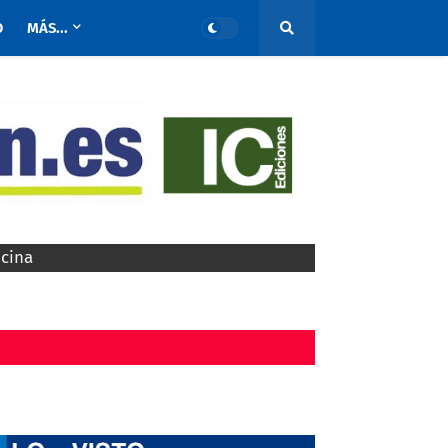
O
MÁS...
ocina