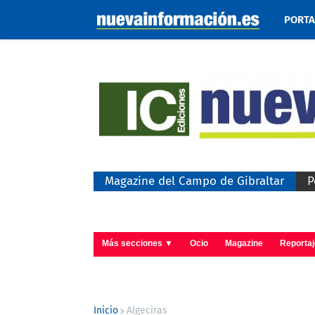
PORT
Magazine del Campo de Gibraltar
P
Más secciones ▼
Ocio
Magazine
Reporta
Inicio
Algeciras