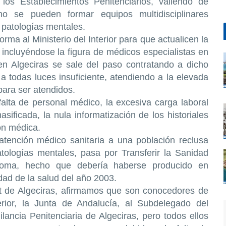
los Establecimientos Penitenciarios, valiendo de
o se pueden formar equipos multidisciplinares
 patologías mentales.
ma al Ministerio del Interior para que actualicen la
incluyéndose la figura de médicos especialistas en
 en Algeciras se sale del paso contratando a dicho
 a todas luces insuficiente, atendiendo a la elevada
para ser atendidos.
alta de personal médico, la excesiva carga laboral
sificada, la nula informatización de los historiales
ión médica.
atención médico sanitaria a una población reclusa
ologías mentales, pasa por Transferir la Sanidad
noma, hecho que debería haberse producido en
dad de la salud del año 2003.
gt de Algeciras, afirmamos que son conocedores de
terior, la Junta de Andalucía, al Subdelegado del
ancia Penitenciaria de Algeciras, pero todos ellos