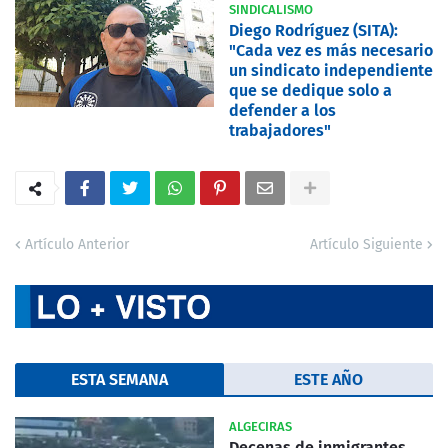
SINDICALISMO
Diego Rodríguez (SITA):
"Cada vez es más necesario
un sindicato independiente
que se dedique solo a
defender a los
trabajadores"
Artículo Anterior
Artículo Siguiente
ESTA SEMANA
ESTE AÑO
ALGECIRAS
Decenas de inmigrantes